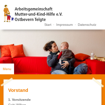
Start
·
Impressum
·
Datenschutz
Menu
Zurück
Vorstand
Büro
1. Vorsitzende
Verein
Gabi Wilken